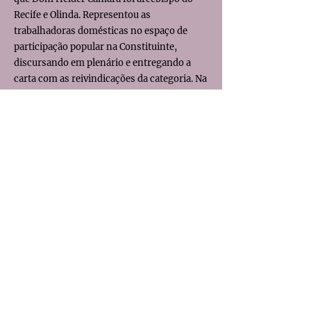
Recife e Olinda. Representou as
trabalhadoras domésticas no espaço de
participação popular na Constituinte,
discursando em plenário e entregando a
carta com as reivindicações da categoria. Na
década de 1980, articulou-se com grupos de
mulheres e feministas no Recife, sendo
uma das fundadoras do Fórum de Mulheres
de Pernambuco, movimento feminista
antipatriarcal, antirracista e anticapitalista
que segue tendo uma forte atuação no
estado. Lenira Carvalho faleceu no dia 3 de
agosto de 2021, deixando um legado muito
importante para as lutas das trabalhadoras
domésticas e para a construção da
democracia no país.